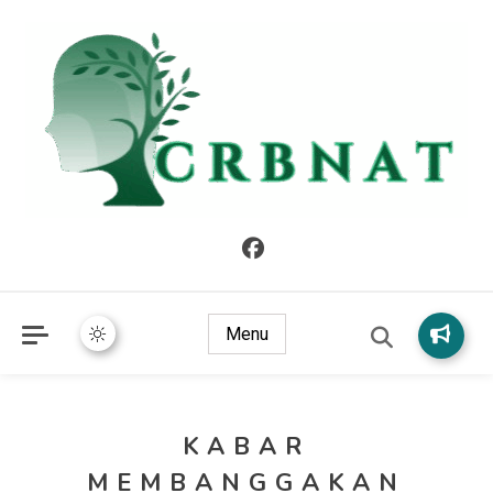
crbnat
crbnat
Menu
KABAR
MEMBANGGAKAN