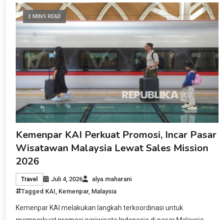
3 MINS READ
Kemenpar KAI Perkuat Promosi, Incar Pasar
Wisatawan Malaysia Lewat Sales Mission
2026
Juli 4, 2026
alya.maharani
Travel
Tagged
KAI
,
Kemenpar
,
Malaysia
Kemenpar KAI melakukan langkah terkoordinasi untuk
memperkuat promosi pariwisata Indonesia di pasar Malaysia