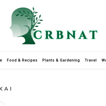
le
Food & Recipes
Plants & Gardening
Travel
We
KAI