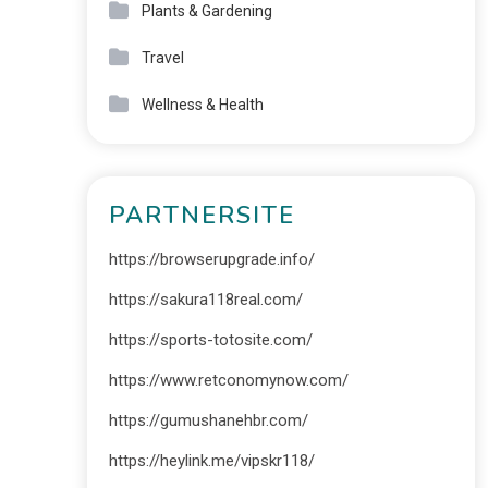
Plants & Gardening
Travel
Wellness & Health
PARTNERSITE
https://browserupgrade.info/
https://sakura118real.com/
https://sports-totosite.com/
https://www.retconomynow.com/
https://gumushanehbr.com/
https://heylink.me/vipskr118/