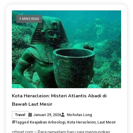
3 MINS READ
Kota Heracleion: Misteri Atlantis Abadi di
Bawah Laut Mesir
Januari 29, 2026
Nicholas Long
Travel
Tagged
Keajaiban Arkeologi
,
Kota Heracleion
,
Laut Mesir
crbnat.com – Para penyelam baru saja mengungkap