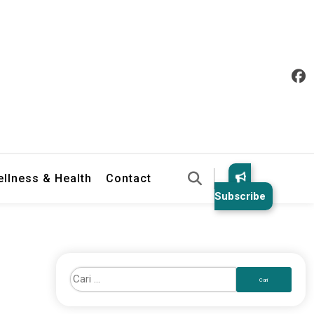
llness & Health
Contact
Subscribe