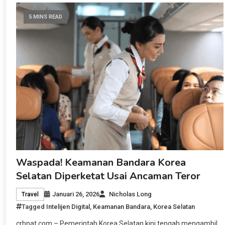
5 MINS READ
Waspada! Keamanan Bandara Korea
Selatan Diperketat Usai Ancaman Teror
Januari 26, 2026
Nicholas Long
Travel
Tagged
Intelijen Digital
,
Keamanan Bandara
,
Korea Selatan
crbnat.com – Pemerintah Korea Selatan kini tengah mengambil