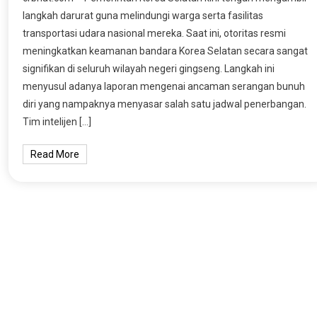
langkah darurat guna melindungi warga serta fasilitas
transportasi udara nasional mereka. Saat ini, otoritas resmi
meningkatkan keamanan bandara Korea Selatan secara sangat
signifikan di seluruh wilayah negeri gingseng. Langkah ini
menyusul adanya laporan mengenai ancaman serangan bunuh
diri yang nampaknya menyasar salah satu jadwal penerbangan.
Tim intelijen […]
Read More