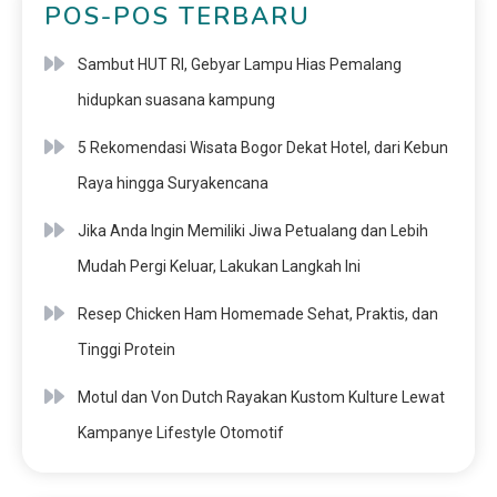
POS-POS TERBARU
Sambut HUT RI, Gebyar Lampu Hias Pemalang
hidupkan suasana kampung
5 Rekomendasi Wisata Bogor Dekat Hotel, dari Kebun
Raya hingga Suryakencana
Jika Anda Ingin Memiliki Jiwa Petualang dan Lebih
Mudah Pergi Keluar, Lakukan Langkah Ini
Resep Chicken Ham Homemade Sehat, Praktis, dan
Tinggi Protein
Motul dan Von Dutch Rayakan Kustom Kulture Lewat
Kampanye Lifestyle Otomotif