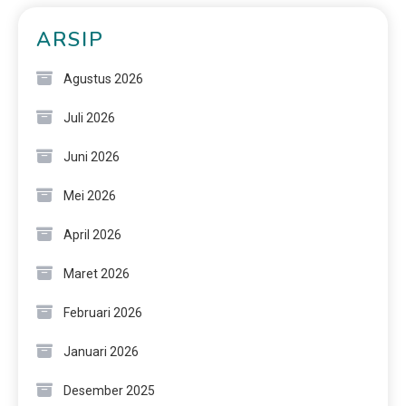
ARSIP
Agustus 2026
Juli 2026
Juni 2026
Mei 2026
April 2026
Maret 2026
Februari 2026
Januari 2026
Desember 2025