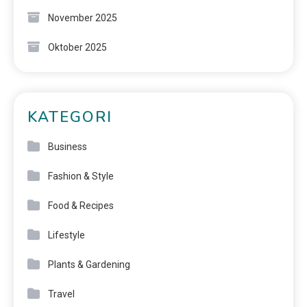
November 2025
Oktober 2025
KATEGORI
Business
Fashion & Style
Food & Recipes
Lifestyle
Plants & Gardening
Travel