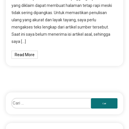
yang diklaim dapat membuat halaman tetap rapi meski
tidak sering dipangkas. Untuk memastikan penulisan
ulang yang akurat dan layak tayang, saya perlu
mengakses teks lengkap dari artikel sumber tersebut.
Saat ini saya belum menerima isi artikel asal, sehingga
saya […]
Read More