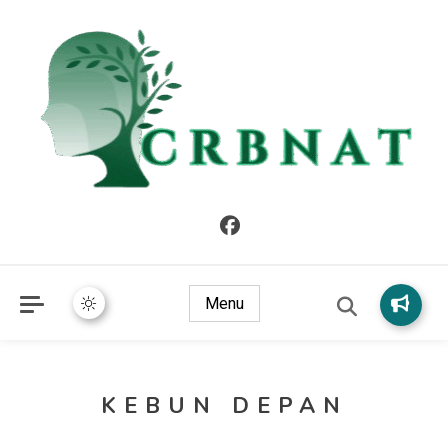
crbnat
crbnat
Menu
KEBUN DEPAN