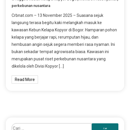
perkebunan nusantara
Crbnat.com – 13 November 2025 – Suasana sejuk
langsung terasa begitu kaki melangkah masuk ke
kawasan Kebun Kelapa Kopyor di Bogor. Hamparan pohon
kelapa yang berjajar rapi, rerumputan hijau, dan
hembusan angin sejuk segera memberi rasa nyaman. Ini
bukan sekadar tempat agrowisata biasa. Kawasan ini
merupakan pusat riset perkebunan nusantara yang
dikelola oleh Divisi Kopyor […]
Read More