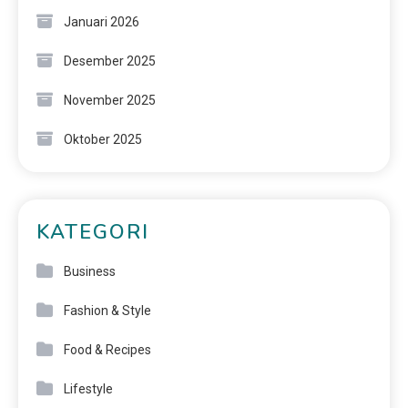
Januari 2026
Desember 2025
November 2025
Oktober 2025
KATEGORI
Business
Fashion & Style
Food & Recipes
Lifestyle