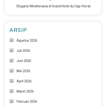
Elegansi Mediterania di Grand Hotel du Cap-Ferrat
ARSIP
Agustus 2026
Juli 2026
Juni 2026
Mei 2026
April 2026
Maret 2026
Februari 2026