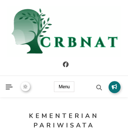
crbnat
crbnat
Menu
KEMENTERIAN
PARIWISATA