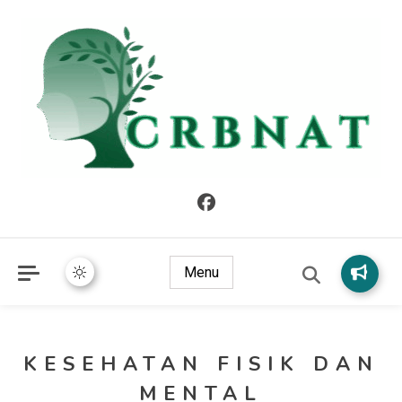
crbnat
crbnat
Menu
KESEHATAN FISIK DAN
MENTAL