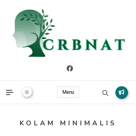
crbnat
crbnat
Menu
KOLAM MINIMALIS