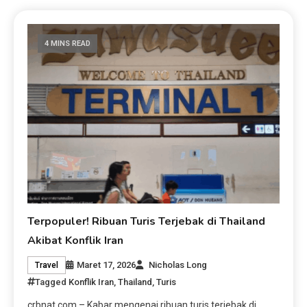
4 MINS READ
Terpopuler! Ribuan Turis Terjebak di Thailand
Akibat Konflik Iran
Maret 17, 2026
Nicholas Long
Travel
Tagged
Konflik Iran
,
Thailand
,
Turis
crbnat.com – Kabar mengenai ribuan turis terjebak di