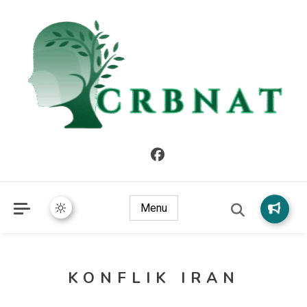
crbnat
crbnat
Menu
KONFLIK IRAN