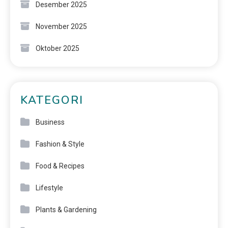
Desember 2025
November 2025
Oktober 2025
KATEGORI
Business
Fashion & Style
Food & Recipes
Lifestyle
Plants & Gardening