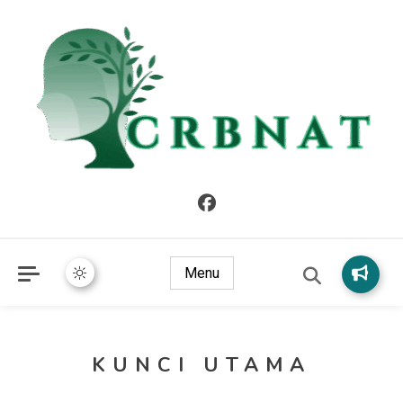
crbnat
crbnat
Menu
KUNCI UTAMA