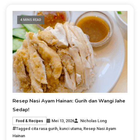
4 MINS READ
Resep Nasi Ayam Hainan: Gurih dan Wangi Jahe
Sedap!
Mei 13, 2026
Nicholas Long
Food & Recipes
Tagged
cita rasa gurih
,
kunci utama
,
Resep Nasi Ayam
Hainan