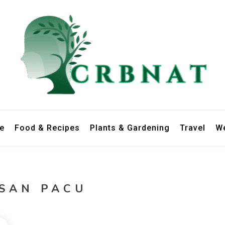
le
Food & Recipes
Plants & Gardening
Travel
We
SAN PACU