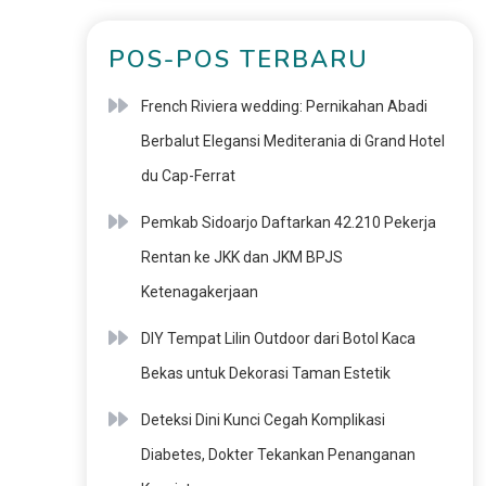
POS-POS TERBARU
French Riviera wedding: Pernikahan Abadi
Berbalut Elegansi Mediterania di Grand Hotel
du Cap-Ferrat
Pemkab Sidoarjo Daftarkan 42.210 Pekerja
Rentan ke JKK dan JKM BPJS
Ketenagakerjaan
DIY Tempat Lilin Outdoor dari Botol Kaca
Bekas untuk Dekorasi Taman Estetik
Deteksi Dini Kunci Cegah Komplikasi
Diabetes, Dokter Tekankan Penanganan