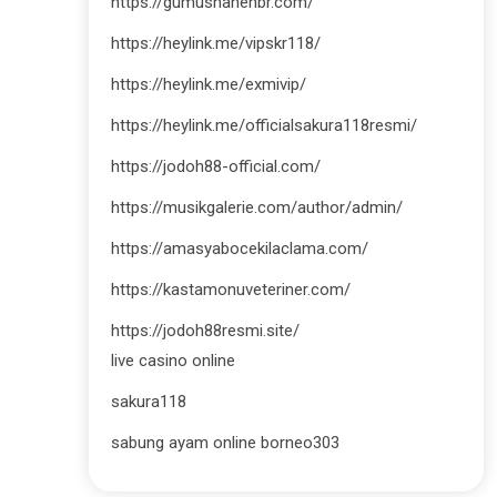
https://gumushanehbr.com/
https://heylink.me/vipskr118/
https://heylink.me/exmivip/
https://heylink.me/officialsakura118resmi/
https://jodoh88-official.com/
https://musikgalerie.com/author/admin/
https://amasyabocekilaclama.com/
https://kastamonuveteriner.com/
https://jodoh88resmi.site/
live casino online
sakura118
sabung ayam online borneo303