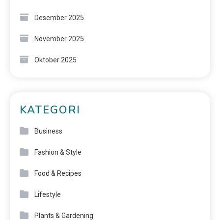
Desember 2025
November 2025
Oktober 2025
KATEGORI
Business
Fashion & Style
Food & Recipes
Lifestyle
Plants & Gardening