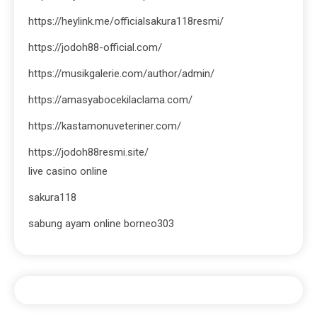
https://heylink.me/officialsakura118resmi/
https://jodoh88-official.com/
https://musikgalerie.com/author/admin/
https://amasyabocekilaclama.com/
https://kastamonuveteriner.com/
https://jodoh88resmi.site/
live casino online
sakura118
sabung ayam online borneo303