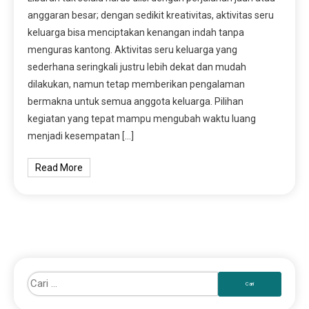
anggaran besar; dengan sedikit kreativitas, aktivitas seru
keluarga bisa menciptakan kenangan indah tanpa
menguras kantong. Aktivitas seru keluarga yang
sederhana seringkali justru lebih dekat dan mudah
dilakukan, namun tetap memberikan pengalaman
bermakna untuk semua anggota keluarga. Pilihan
kegiatan yang tepat mampu mengubah waktu luang
menjadi kesempatan […]
Read More