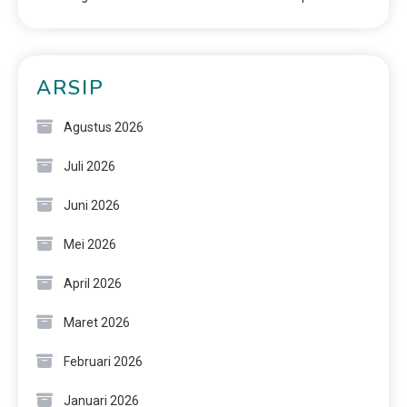
ARSIP
Agustus 2026
Juli 2026
Juni 2026
Mei 2026
April 2026
Maret 2026
Februari 2026
Januari 2026