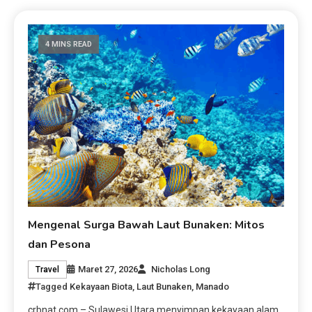
4 MINS READ
Mengenal Surga Bawah Laut Bunaken: Mitos
dan Pesona
Maret 27, 2026
Nicholas Long
Travel
Tagged
Kekayaan Biota
,
Laut Bunaken
,
Manado
crbnat.com – Sulawesi Utara menyimpan kekayaan alam