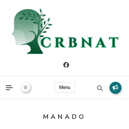
crbnat
crbnat
Menu
MANADO