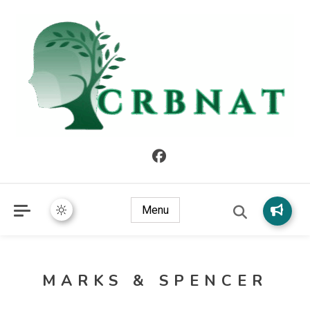
crbnat
crbnat
Menu
MARKS & SPENCER