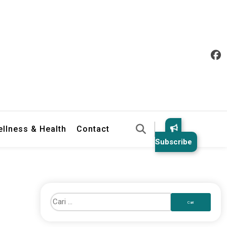
llness & Health
Contact
Subscribe