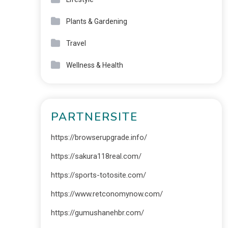
Plants & Gardening
Travel
Wellness & Health
PARTNERSITE
https://browserupgrade.info/
https://sakura118real.com/
https://sports-totosite.com/
https://www.retconomynow.com/
https://gumushanehbr.com/