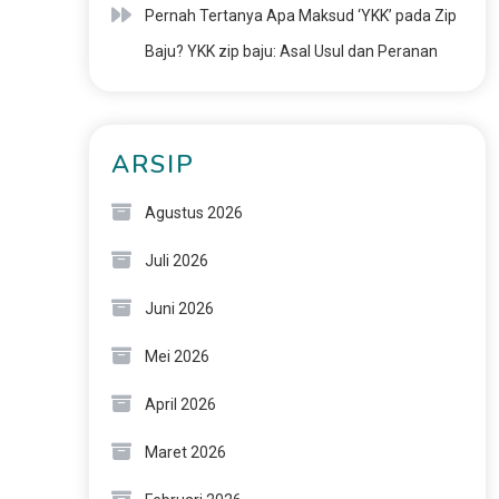
Pernah Tertanya Apa Maksud ‘YKK’ pada Zip
Baju? YKK zip baju: Asal Usul dan Peranan
ARSIP
Agustus 2026
Juli 2026
Juni 2026
Mei 2026
April 2026
Maret 2026