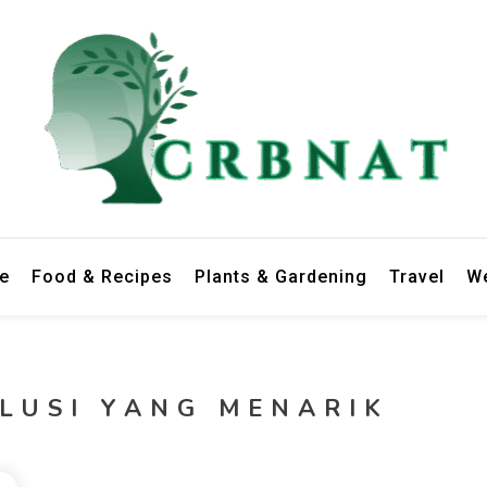
le
Food & Recipes
Plants & Gardening
Travel
We
LUSI YANG MENARIK