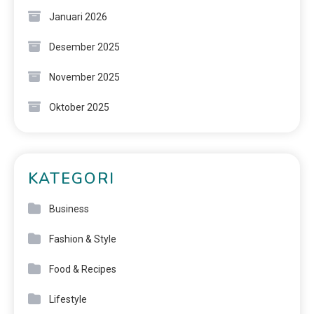
Januari 2026
Desember 2025
November 2025
Oktober 2025
KATEGORI
Business
Fashion & Style
Food & Recipes
Lifestyle