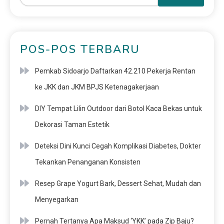
POS-POS TERBARU
Pemkab Sidoarjo Daftarkan 42.210 Pekerja Rentan
ke JKK dan JKM BPJS Ketenagakerjaan
DIY Tempat Lilin Outdoor dari Botol Kaca Bekas untuk
Dekorasi Taman Estetik
Deteksi Dini Kunci Cegah Komplikasi Diabetes, Dokter
Tekankan Penanganan Konsisten
Resep Grape Yogurt Bark, Dessert Sehat, Mudah dan
Menyegarkan
Pernah Tertanya Apa Maksud ‘YKK’ pada Zip Baju?