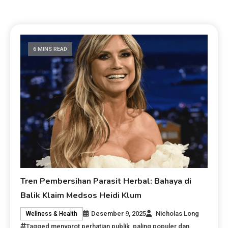
6 MINS READ
Tren Pembersihan Parasit Herbal: Bahaya di
Balik Klaim Medsos Heidi Klum
Desember 9, 2025
Nicholas Long
Wellness & Health
Tagged
menyorot perhatian publik
,
paling populer dan