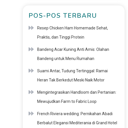
POS-POS TERBARU
Resep Chicken Ham Homemade Sehat,
Praktis, dan Tinggi Protein
Bandeng Acar Kuning Anti Amis: Olahan
Bandeng untuk Menu Rumahan
Suami Antar, Tudung Tertinggal: Ramai
Heran Tak Berkedut Meski Naik Motor
Mengintegrasikan Handloom dan Pertanian:
Mewujudkan Farm to Fabric Loop
French Riviera wedding: Pernikahan Abadi
Berbalut Elegansi Mediterania di Grand Hotel