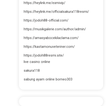
https://heylink.me/exmivip/
https://heylink.me/officialsakura118resmi/
https://jodoh88-official.com/
https://musikgalerie.com/author/admin/
https://amasyabocekilaclama.com/
https://kastamonuveteriner.com/
https://jodoh88resmi.site/
live casino online
sakura118
sabung ayam online borneo303