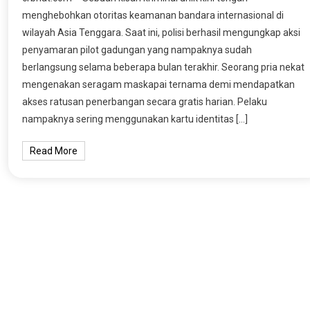
menghebohkan otoritas keamanan bandara internasional di
wilayah Asia Tenggara. Saat ini, polisi berhasil mengungkap aksi
penyamaran pilot gadungan yang nampaknya sudah
berlangsung selama beberapa bulan terakhir. Seorang pria nekat
mengenakan seragam maskapai ternama demi mendapatkan
akses ratusan penerbangan secara gratis harian. Pelaku
nampaknya sering menggunakan kartu identitas […]
Read More