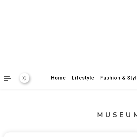
crbnat
crbnat
Home
Lifestyle
Fashion & Sty
MUSEU