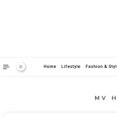
crbnat
crbnat
Home
Lifestyle
Fashion & Sty
MV 