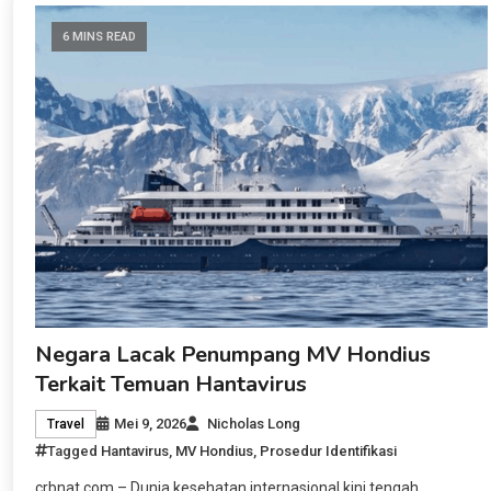
6 MINS READ
Negara Lacak Penumpang MV Hondius
Terkait Temuan Hantavirus
Mei 9, 2026
Nicholas Long
Travel
Tagged
Hantavirus
,
MV Hondius
,
Prosedur Identifikasi
crbnat.com – Dunia kesehatan internasional kini tengah