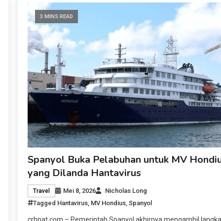
3 MINS READ
Spanyol Buka Pelabuhan untuk MV Hondi
yang Dilanda Hantavirus
Mei 8, 2026
Nicholas Long
Travel
Tagged
Hantavirus
,
MV Hondius
,
Spanyol
crbnat.com – Pemerintah Spanyol akhirnya mengambil langk