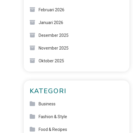
Februari 2026
Januari 2026
Desember 2025
November 2025
Oktober 2025
KATEGORI
Business
Fashion & Style
Food & Recipes