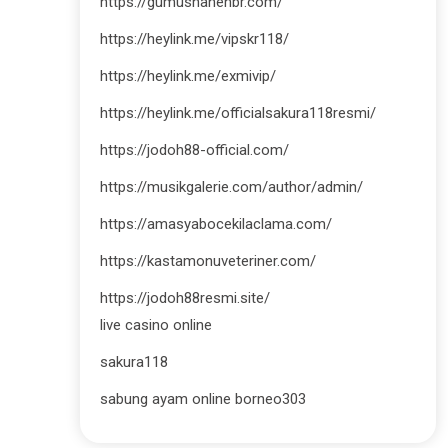
https://gumushanehbr.com/
https://heylink.me/vipskr118/
https://heylink.me/exmivip/
https://heylink.me/officialsakura118resmi/
https://jodoh88-official.com/
https://musikgalerie.com/author/admin/
https://amasyabocekilaclama.com/
https://kastamonuveteriner.com/
https://jodoh88resmi.site/
live casino online
sakura118
sabung ayam online borneo303