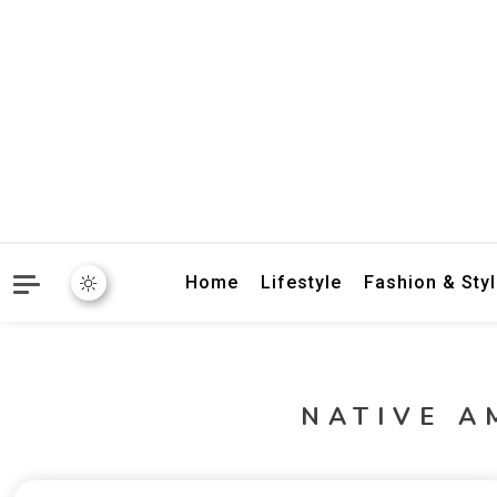
crbnat
crbnat
Home
Lifestyle
Fashion & Sty
NATIVE A