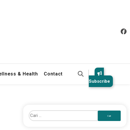
llness & Health
Contact
Subscribe