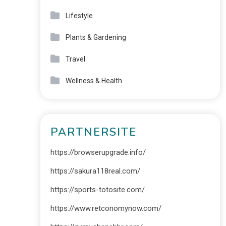
Lifestyle
Plants & Gardening
Travel
Wellness & Health
PARTNERSITE
https://browserupgrade.info/
https://sakura118real.com/
https://sports-totosite.com/
https://www.retconomynow.com/