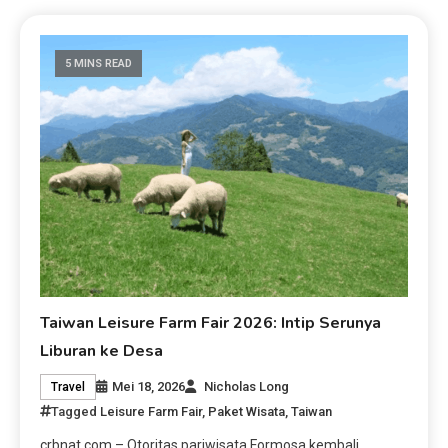
5 MINS READ
Taiwan Leisure Farm Fair 2026: Intip Serunya
Liburan ke Desa
Mei 18, 2026
Nicholas Long
Travel
Tagged
Leisure Farm Fair
,
Paket Wisata
,
Taiwan
crbnat.com – Otoritas pariwisata Formosa kembali