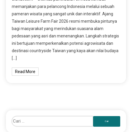
memanjakan para pelancong Indonesia melalui sebuah
pameran wisata yang sangat unik dan interaktif. Ajang
Taiwan Leisure Farm Fair 2026 resmi membuka pintunya
bagi masyarakat yang merindukan suasana alam
pedesaan yang asri dan menenangkan. Langkah strategis
ini bertujuan memperkenalkan potensi agrowisata dan
destinasi countryside Taiwan yang kaya akan nilai budaya
[…]
Read More