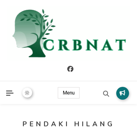
crbnat
crbnat
Menu
PENDAKI HILANG