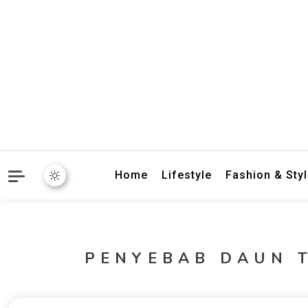
crbnat
crbnat
Home
Lifestyle
Fashion & Sty
PENYEBAB DAUN 