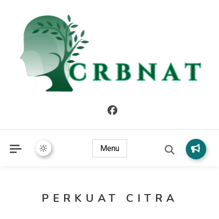
crbnat
crbnat
Menu
PERKUAT CITRA