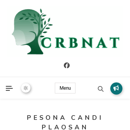
crbnat
crbnat
Menu
PESONA CANDI
PLAOSAN