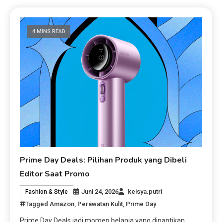
4 MINS READ
Prime Day Deals: Pilihan Produk yang Dibeli
Editor Saat Promo
Juni 24, 2026
keisya.putri
Fashion & Style
Tagged
Amazon
,
Perawatan Kulit
,
Prime Day
Prime Day Deals jadi momen belanja yang dinantikan