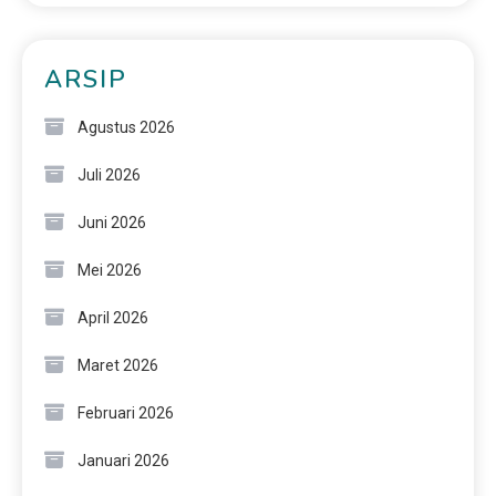
ARSIP
Agustus 2026
Juli 2026
Juni 2026
Mei 2026
April 2026
Maret 2026
Februari 2026
Januari 2026