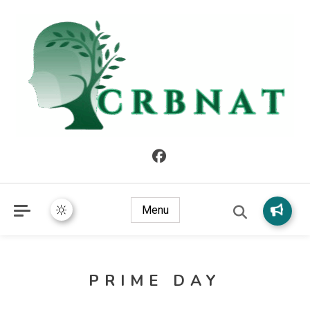
crbnat
crbnat
Menu
PRIME DAY