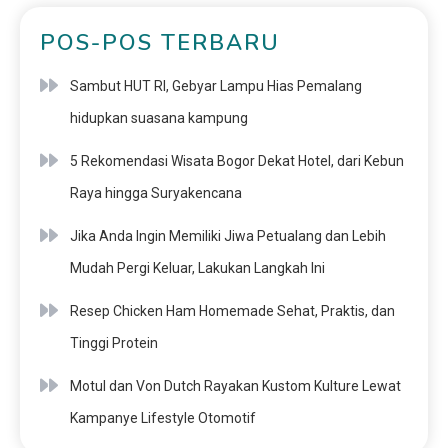
POS-POS TERBARU
Sambut HUT RI, Gebyar Lampu Hias Pemalang
hidupkan suasana kampung
5 Rekomendasi Wisata Bogor Dekat Hotel, dari Kebun
Raya hingga Suryakencana
Jika Anda Ingin Memiliki Jiwa Petualang dan Lebih
Mudah Pergi Keluar, Lakukan Langkah Ini
Resep Chicken Ham Homemade Sehat, Praktis, dan
Tinggi Protein
Motul dan Von Dutch Rayakan Kustom Kulture Lewat
Kampanye Lifestyle Otomotif