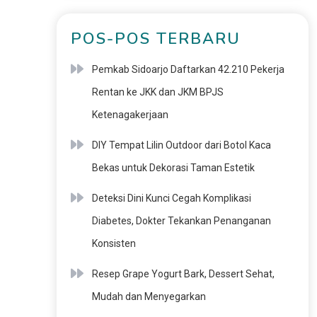
POS-POS TERBARU
Pemkab Sidoarjo Daftarkan 42.210 Pekerja
Rentan ke JKK dan JKM BPJS
Ketenagakerjaan
DIY Tempat Lilin Outdoor dari Botol Kaca
Bekas untuk Dekorasi Taman Estetik
Deteksi Dini Kunci Cegah Komplikasi
Diabetes, Dokter Tekankan Penanganan
Konsisten
Resep Grape Yogurt Bark, Dessert Sehat,
Mudah dan Menyegarkan