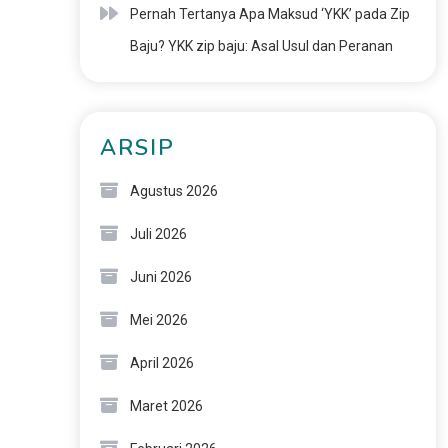
Pernah Tertanya Apa Maksud ‘YKK’ pada Zip
Baju? YKK zip baju: Asal Usul dan Peranan
ARSIP
Agustus 2026
Juli 2026
Juni 2026
Mei 2026
April 2026
Maret 2026