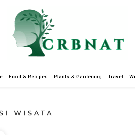
le
Food & Recipes
Plants & Gardening
Travel
We
SI WISATA