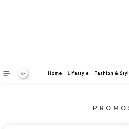
crbnat
crbnat
Home
Lifestyle
Fashion & Sty
PROMO