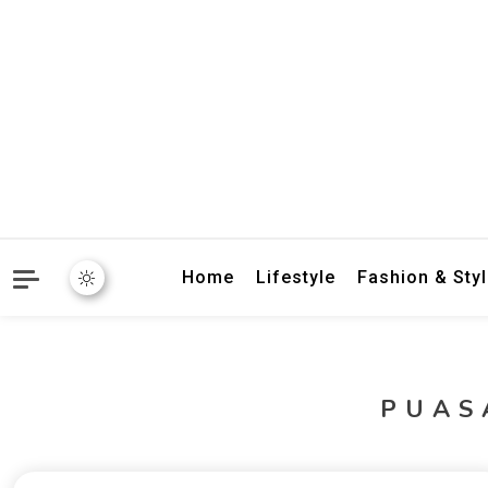
crbnat
crbnat
Home
Lifestyle
Fashion & Sty
PUAS