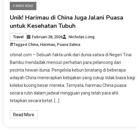
3 MINS READ
Unik! Harimau di China Juga Jalani Puasa
untuk Kesehatan Tubuh
Februari 28, 2026
Nicholas Long
Travel
Tagged
China
,
Harimau
,
Puasa Satwa
crbnat.com – Sebuah fakta unik dari dunia satwa di Negeri Tirai
Bambu mendadak mencuri perhatian para pelancong dan
pecinta hewan dunia. Pengelola kebun binatang di beberapa
wilayah China menerapkan kebijakan yang cukup tidak biasa bagi
koleksi kucing besar mereka. Ternyata, harimau China puasa
secara rutin dalam jadwal mingguan yang telah para ahli
tetapkan secara ketat. […]
Read More