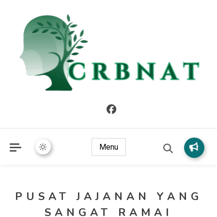
crbnat
crbnat
Menu
PUSAT JAJANAN YANG
SANGAT RAMAI