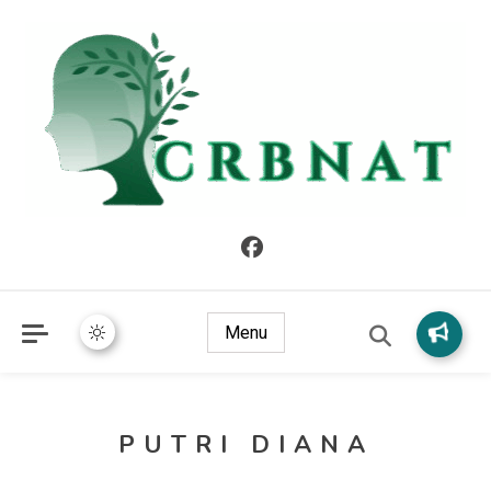
crbnat
crbnat
Menu
PUTRI DIANA