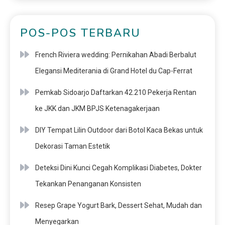
POS-POS TERBARU
French Riviera wedding: Pernikahan Abadi Berbalut
Elegansi Mediterania di Grand Hotel du Cap-Ferrat
Pemkab Sidoarjo Daftarkan 42.210 Pekerja Rentan
ke JKK dan JKM BPJS Ketenagakerjaan
DIY Tempat Lilin Outdoor dari Botol Kaca Bekas untuk
Dekorasi Taman Estetik
Deteksi Dini Kunci Cegah Komplikasi Diabetes, Dokter
Tekankan Penanganan Konsisten
Resep Grape Yogurt Bark, Dessert Sehat, Mudah dan
Menyegarkan