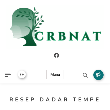
crbnat
crbnat
Menu
RESEP DADAR TEMPE