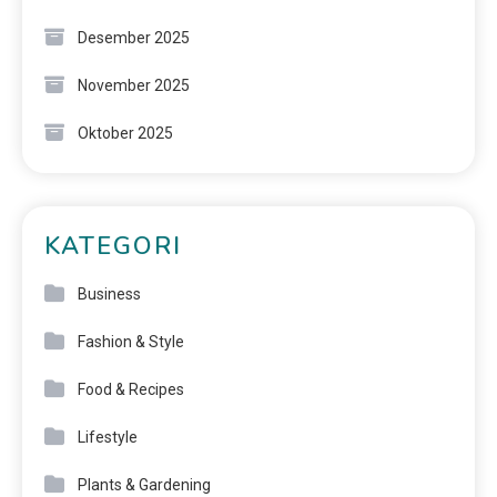
Desember 2025
November 2025
Oktober 2025
KATEGORI
Business
Fashion & Style
Food & Recipes
Lifestyle
Plants & Gardening