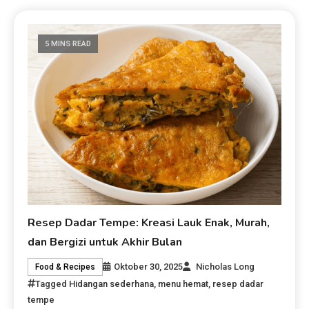
5 MINS READ
Resep Dadar Tempe: Kreasi Lauk Enak, Murah,
dan Bergizi untuk Akhir Bulan
Oktober 30, 2025
Nicholas Long
Food & Recipes
Tagged
Hidangan sederhana
,
menu hemat
,
resep dadar
tempe