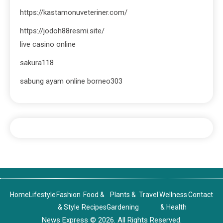
https://kastamonuveteriner.com/
https://jodoh88resmi.site/
live casino online
sakura118
sabung ayam online borneo303
Home
Lifestyle
Fashion
Food &
Plants &
Travel
Wellness
Contact
& Style
Recipes
Gardening
& Health
News Express © 2026. All Rights Reserved.