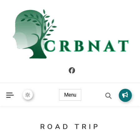
crbnat
crbnat
Menu
ROAD TRIP