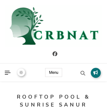
crbnat
crbnat
Menu
ROOFTOP POOL &
SUNRISE SANUR