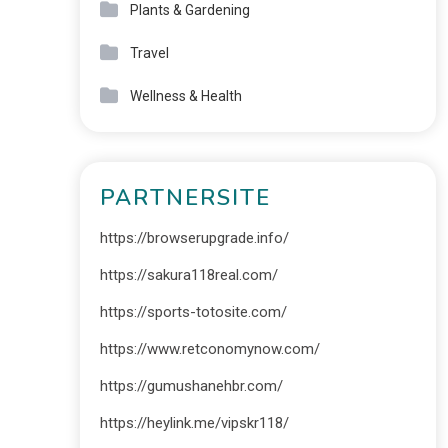
Plants & Gardening
Travel
Wellness & Health
PARTNERSITE
https://browserupgrade.info/
https://sakura118real.com/
https://sports-totosite.com/
https://www.retconomynow.com/
https://gumushanehbr.com/
https://heylink.me/vipskr118/