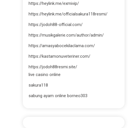
https://heylink.me/exmivip/
https://heylink.me/officialsakura118resmi/
https://jodoh88-official.com/
https://musikgalerie.com/author/admin/
https://amasyabocekilaclama.com/
https://kastamonuveteriner.com/
https://jodoh88resmi.site/
live casino online
sakura118
sabung ayam online borneo303