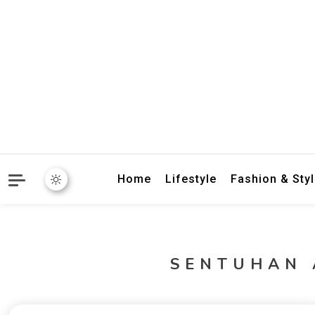
crbnat
crbnat
Home
Lifestyle
Fashion & Sty
SENTUHAN 