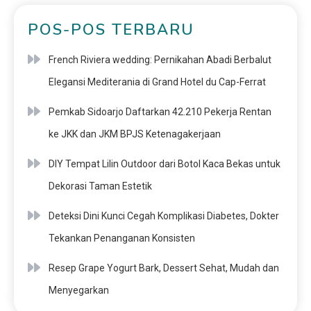
POS-POS TERBARU
French Riviera wedding: Pernikahan Abadi Berbalut
Elegansi Mediterania di Grand Hotel du Cap-Ferrat
Pemkab Sidoarjo Daftarkan 42.210 Pekerja Rentan
ke JKK dan JKM BPJS Ketenagakerjaan
DIY Tempat Lilin Outdoor dari Botol Kaca Bekas untuk
Dekorasi Taman Estetik
Deteksi Dini Kunci Cegah Komplikasi Diabetes, Dokter
Tekankan Penanganan Konsisten
Resep Grape Yogurt Bark, Dessert Sehat, Mudah dan
Menyegarkan