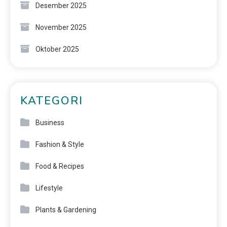
Desember 2025
November 2025
Oktober 2025
KATEGORI
Business
Fashion & Style
Food & Recipes
Lifestyle
Plants & Gardening