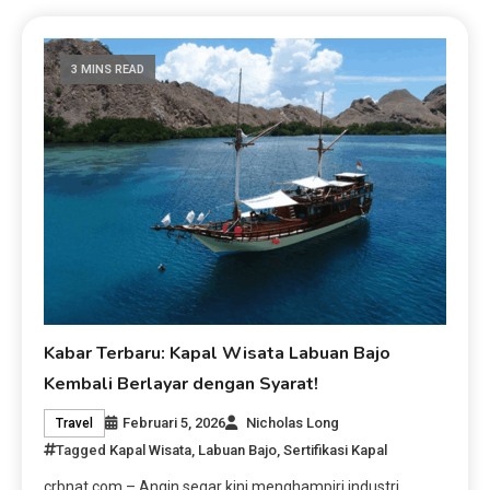
3 MINS READ
Kabar Terbaru: Kapal Wisata Labuan Bajo
Kembali Berlayar dengan Syarat!
Februari 5, 2026
Nicholas Long
Travel
Tagged
Kapal Wisata
,
Labuan Bajo
,
Sertifikasi Kapal
crbnat.com – Angin segar kini menghampiri industri