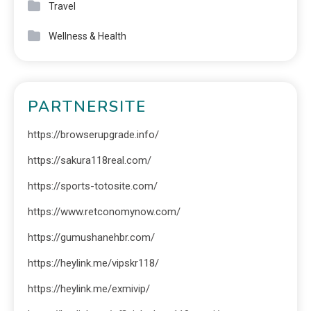
Travel
Wellness & Health
PARTNERSITE
https://browserupgrade.info/
https://sakura118real.com/
https://sports-totosite.com/
https://www.retconomynow.com/
https://gumushanehbr.com/
https://heylink.me/vipskr118/
https://heylink.me/exmivip/