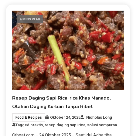
4 MINS READ
Resep Daging Sapi Rica-rica Khas Manado,
Olahan Daging Kurban Tanpa Ribet
Oktober 24, 2025
Nicholas Long
Food & Recipes
Tagged
praktis
,
resep daging sapi rica
,
solusi sempurna
Crbnat.com – 24 Oktober 2025 – Saat Idul Adha tiba,