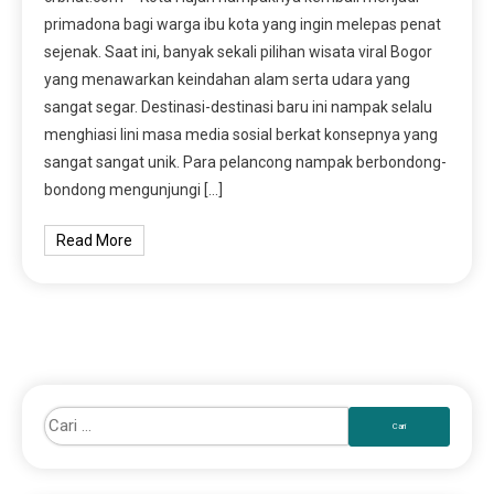
primadona bagi warga ibu kota yang ingin melepas penat
sejenak. Saat ini, banyak sekali pilihan wisata viral Bogor
yang menawarkan keindahan alam serta udara yang
sangat segar. Destinasi-destinasi baru ini nampak selalu
menghiasi lini masa media sosial berkat konsepnya yang
sangat sangat unik. Para pelancong nampak berbondong-
bondong mengunjungi […]
Read More