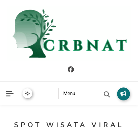
crbnat
crbnat
Menu
SPOT WISATA VIRAL