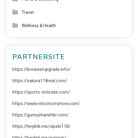
Travel
Wellness & Health
PARTNERSITE
https://browserupgrade.info/
https://sakura118real.com/
https://sports-totosite.com/
https://www.retconomynow.com/
https://gumushanehbr.com/
https://heylink.me/vipskr118/
https://heylink.me/exmivip/