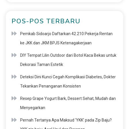
POS-POS TERBARU
Pemkab Sidoarjo Daftarkan 42.210 Pekerja Rentan
ke JKK dan JKM BPJS Ketenagakerjaan
DIY Tempat Lilin Outdoor dari Botol Kaca Bekas untuk
Dekorasi Taman Estetik
Deteksi Dini Kunci Cegah Komplikasi Diabetes, Dokter
Tekankan Penanganan Konsisten
Resep Grape Yogurt Bark, Dessert Sehat, Mudah dan
Menyegarkan
Pernah Tertanya Apa Maksud ‘YKK’ pada Zip Baju?