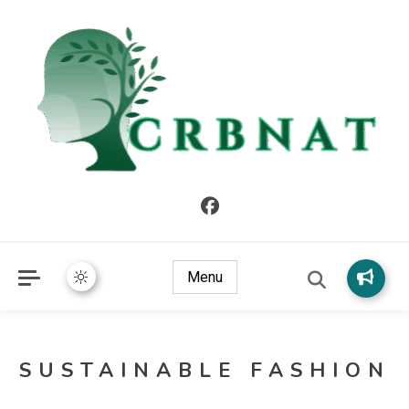
crbnat
crbnat
Menu
SUSTAINABLE FASHION