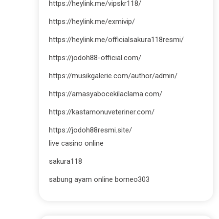
https://heylink.me/vipskr118/
https://heylink.me/exmivip/
https://heylink.me/officialsakura118resmi/
https://jodoh88-official.com/
https://musikgalerie.com/author/admin/
https://amasyabocekilaclama.com/
https://kastamonuveteriner.com/
https://jodoh88resmi.site/
live casino online
sakura118
sabung ayam online borneo303