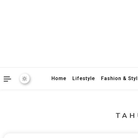
crbnat
crbnat
Home
Lifestyle
Fashion & Sty
TAH