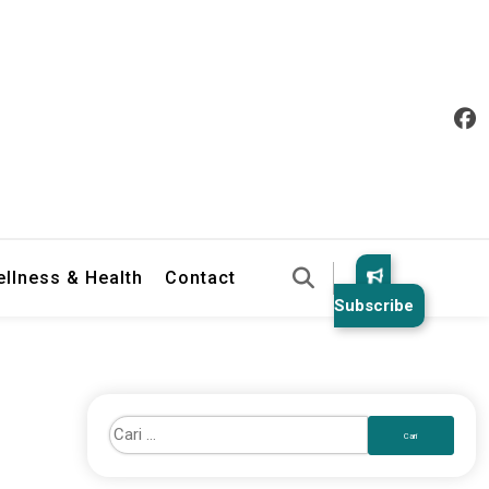
llness & Health
Contact
Subscribe