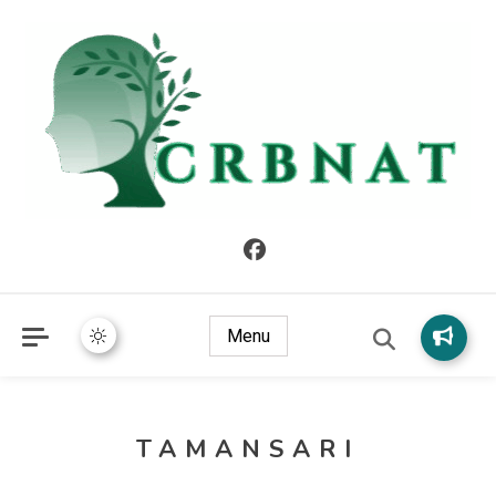
crbnat
crbnat
Menu
TAMANSARI