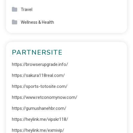
Travel
Wellness & Health
PARTNERSITE
https://browserupgrade.info/
https://sakura118real.com/
https://sports-totosite.com/
https://www.retconomynow.com/
https://gumushanehbr.com/
https://heylink.me/vipskr118/
https://heylink.me/exmivip/