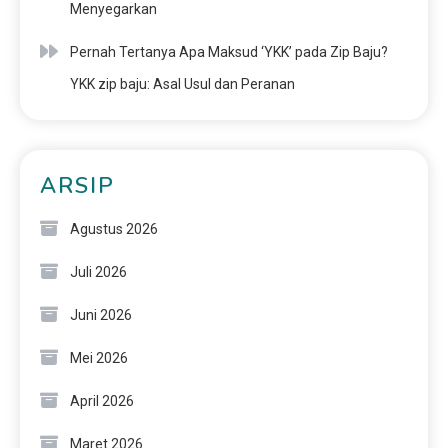
Menyegarkan
Pernah Tertanya Apa Maksud ‘YKK’ pada Zip Baju?
YKK zip baju: Asal Usul dan Peranan
ARSIP
Agustus 2026
Juli 2026
Juni 2026
Mei 2026
April 2026
Maret 2026