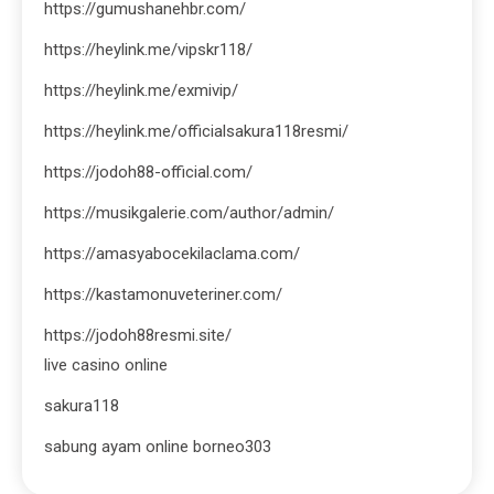
https://gumushanehbr.com/
https://heylink.me/vipskr118/
https://heylink.me/exmivip/
https://heylink.me/officialsakura118resmi/
https://jodoh88-official.com/
https://musikgalerie.com/author/admin/
https://amasyabocekilaclama.com/
https://kastamonuveteriner.com/
https://jodoh88resmi.site/
live casino online
sakura118
sabung ayam online borneo303