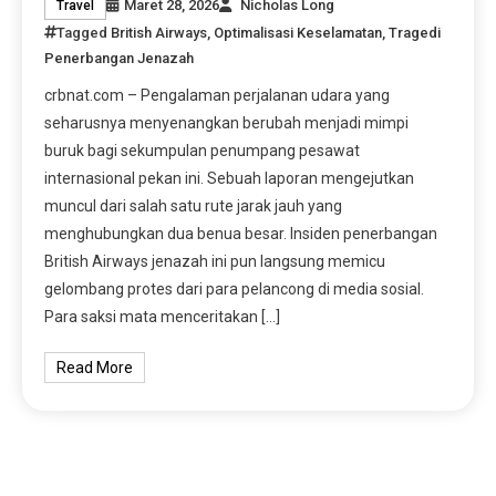
Maret 28, 2026
Nicholas Long
Travel
Tagged
British Airways
,
Optimalisasi Keselamatan
,
Tragedi
Penerbangan Jenazah
crbnat.com – Pengalaman perjalanan udara yang
seharusnya menyenangkan berubah menjadi mimpi
buruk bagi sekumpulan penumpang pesawat
internasional pekan ini. Sebuah laporan mengejutkan
muncul dari salah satu rute jarak jauh yang
menghubungkan dua benua besar. Insiden penerbangan
British Airways jenazah ini pun langsung memicu
gelombang protes dari para pelancong di media sosial.
Para saksi mata menceritakan […]
Read More