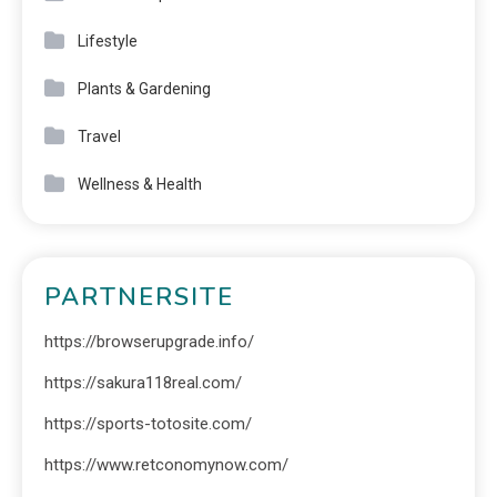
Lifestyle
Plants & Gardening
Travel
Wellness & Health
PARTNERSITE
https://browserupgrade.info/
https://sakura118real.com/
https://sports-totosite.com/
https://www.retconomynow.com/