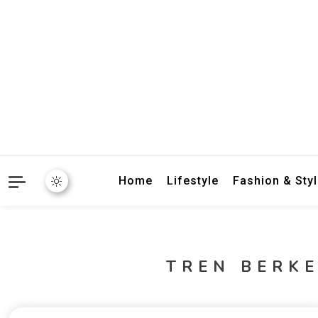
crbnat
crbnat
Home
Lifestyle
Fashion & Sty
TREN BERK