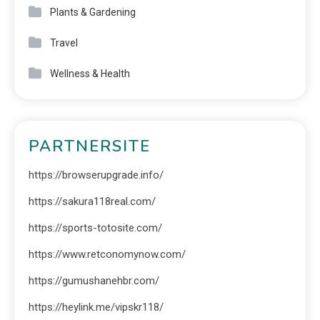
Plants & Gardening
Travel
Wellness & Health
PARTNERSITE
https://browserupgrade.info/
https://sakura118real.com/
https://sports-totosite.com/
https://www.retconomynow.com/
https://gumushanehbr.com/
https://heylink.me/vipskr118/