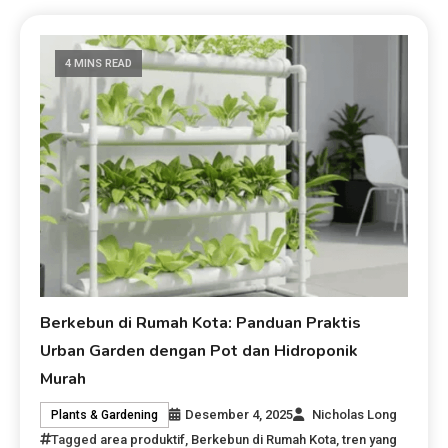
4 MINS READ
Berkebun di Rumah Kota: Panduan Praktis
Urban Garden dengan Pot dan Hidroponik
Murah
Desember 4, 2025
Nicholas Long
Plants & Gardening
Tagged
area produktif
,
Berkebun di Rumah Kota
,
tren yang