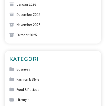
Januari 2026
Desember 2025
November 2025
Oktober 2025
KATEGORI
Business
Fashion & Style
Food & Recipes
Lifestyle