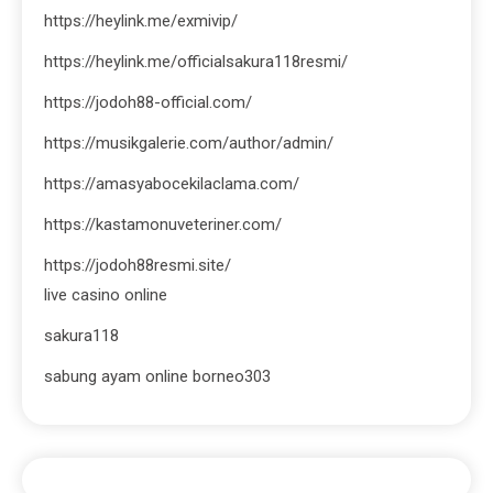
https://heylink.me/exmivip/
https://heylink.me/officialsakura118resmi/
https://jodoh88-official.com/
https://musikgalerie.com/author/admin/
https://amasyabocekilaclama.com/
https://kastamonuveteriner.com/
https://jodoh88resmi.site/
live casino online
sakura118
sabung ayam online borneo303