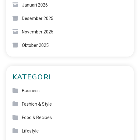
Januari 2026
Desember 2025
November 2025
Oktober 2025
KATEGORI
Business
Fashion & Style
Food & Recipes
Lifestyle