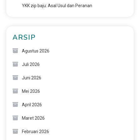
YKK zip baju: Asal Usul dan Peranan
ARSIP
Agustus 2026
Juli 2026
Juni 2026
Mei 2026
April 2026
Maret 2026
Februari 2026