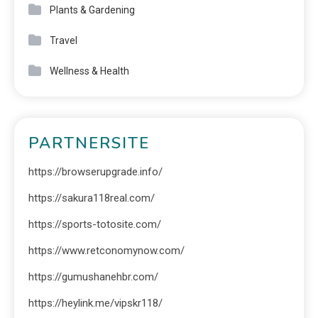
Plants & Gardening
Travel
Wellness & Health
PARTNERSITE
https://browserupgrade.info/
https://sakura118real.com/
https://sports-totosite.com/
https://www.retconomynow.com/
https://gumushanehbr.com/
https://heylink.me/vipskr118/