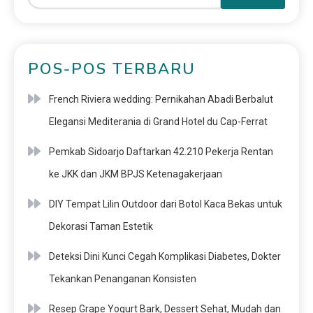
POS-POS TERBARU
French Riviera wedding: Pernikahan Abadi Berbalut
Elegansi Mediterania di Grand Hotel du Cap-Ferrat
Pemkab Sidoarjo Daftarkan 42.210 Pekerja Rentan
ke JKK dan JKM BPJS Ketenagakerjaan
DIY Tempat Lilin Outdoor dari Botol Kaca Bekas untuk
Dekorasi Taman Estetik
Deteksi Dini Kunci Cegah Komplikasi Diabetes, Dokter
Tekankan Penanganan Konsisten
Resep Grape Yogurt Bark, Dessert Sehat, Mudah dan