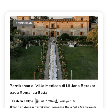
3 MINS READ
Pernikahan di Villa Medicea di Lilliano Berakar
pada Romansa Italia
Juli 7, 2026
keisya.putri
Fashion & Style
Tagged
desain pernikahan
,
romansa Italia
,
Villa Medicea di