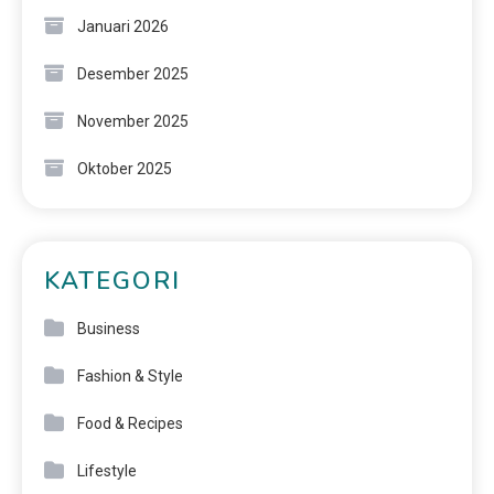
Januari 2026
Desember 2025
November 2025
Oktober 2025
KATEGORI
Business
Fashion & Style
Food & Recipes
Lifestyle