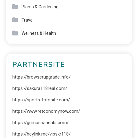
Plants & Gardening
Travel
Wellness & Health
PARTNERSITE
https://browserupgrade.info/
https://sakura118real.com/
https://sports-totosite.com/
https://www.retconomynow.com/
https://gumushanehbr.com/
https://heylink.me/vipskr118/