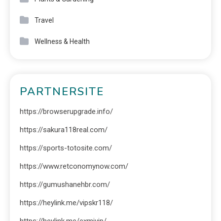
Travel
Wellness & Health
PARTNERSITE
https://browserupgrade.info/
https://sakura118real.com/
https://sports-totosite.com/
https://www.retconomynow.com/
https://gumushanehbr.com/
https://heylink.me/vipskr118/
https://heylink.me/exmivip/