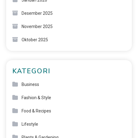
Desember 2025
November 2025
Oktober 2025
KATEGORI
Business
Fashion & Style
Food & Recipes
Lifestyle
Plants & Gardening