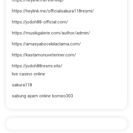
https://heylink.me/officialsakura118resmi/
https://jodoh88-official.com/
https://musikgalerie.com/author/admin/
https://amasyabocekilaclama.com/
https://kastamonuveteriner.com/
https://jodoh88resmi.site/
live casino online
sakura118
sabung ayam online borneo303