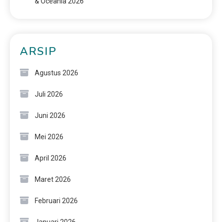
& Oceania 2026
ARSIP
Agustus 2026
Juli 2026
Juni 2026
Mei 2026
April 2026
Maret 2026
Februari 2026
Januari 2026