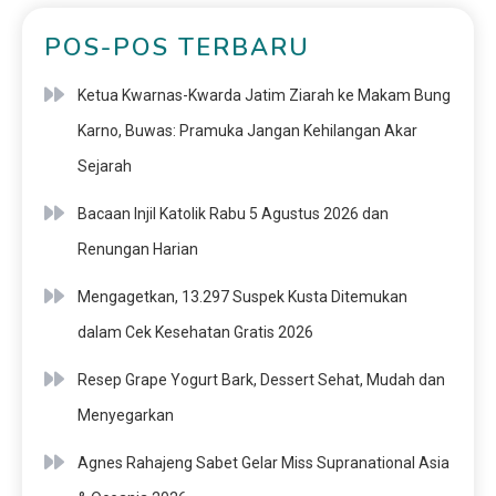
POS-POS TERBARU
Ketua Kwarnas-Kwarda Jatim Ziarah ke Makam Bung
Karno, Buwas: Pramuka Jangan Kehilangan Akar
Sejarah
Bacaan Injil Katolik Rabu 5 Agustus 2026 dan
Renungan Harian
Mengagetkan, 13.297 Suspek Kusta Ditemukan
dalam Cek Kesehatan Gratis 2026
Resep Grape Yogurt Bark, Dessert Sehat, Mudah dan
Menyegarkan
Agnes Rahajeng Sabet Gelar Miss Supranational Asia